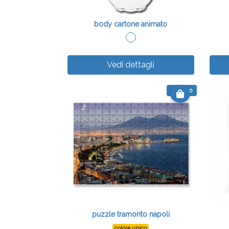
body cartone animato
Vedi dettagli
€ 15.00
puzzle tramonto napoli
colore unico