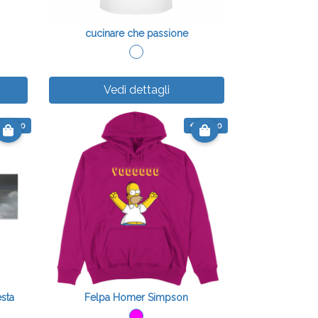
cucinare che passione
Vedi dettagli
 43.50
€ 30.00
sta
Felpa Homer Simpson