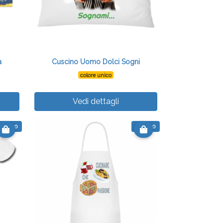
à
Cuscino Uomo Dolci Sogni
colore unico
Vedi dettagli
€ 15.10
€ 15.50