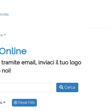
endita
ze
 Online
ramite email, inviaci il tuo logo
 noi!
Cerca
ia
Reset Filtri