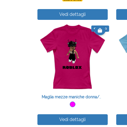
Vedi dettagli
€ 20.00
Maglia mezze maniche donna/bambina Roblox
Vedi dettagli