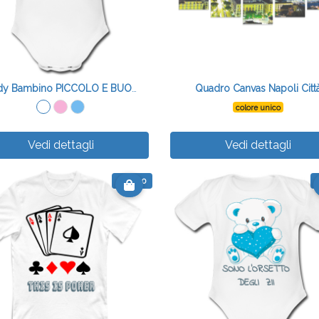
Body Bambino PICCOLO E BUONO
Quadro Canvas Napoli Citt
colore unico
Vedi dettagli
Vedi dettagli
€ 14.90