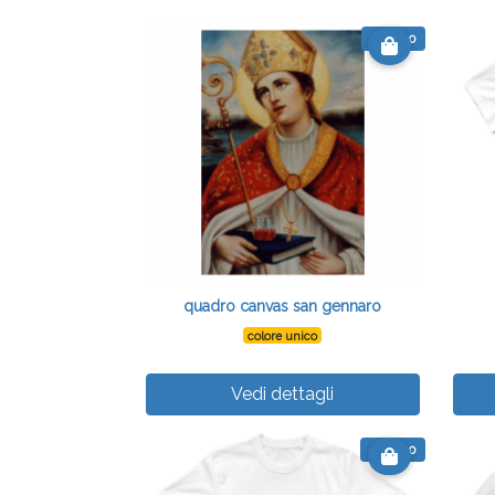
€ 55.90
quadro canvas san gennaro
colore unico
Vedi dettagli
€ 13.00