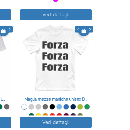
Vedi dettagli
 20.00
€ 20.00
T-shirt mezza manica Mizio & Luz
Maglia mezze maniche unisex BRAND FORZA FORZA FORZ
Vedi dettagli