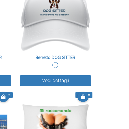
R
Berretto DOG SITTER
Vedi dettagli
 38.00
€ 15.00