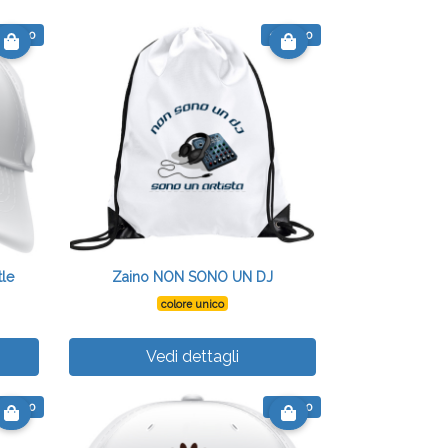
 12.00
€ 12.00
tle
Zaino NON SONO UN DJ
colore unico
Vedi dettagli
 14.00
€ 11.00