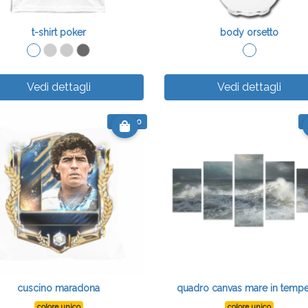
t-shirt poker
body orsetto
Vedi dettagli
Vedi dettagli
€ 16.90
€
cuscino maradona
quadro canvas mare in tempe
colore unico
colore unico